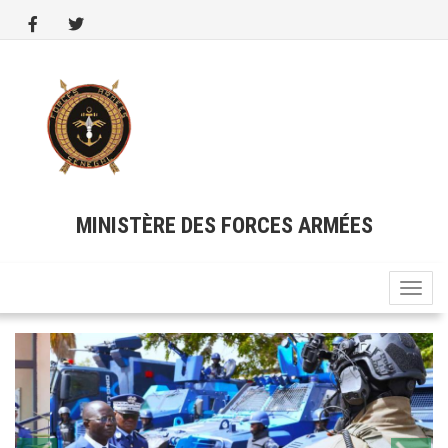
Aller
au
contenu
principal
MINISTÈRE DES FORCES ARMÉES
Toggle
naviga