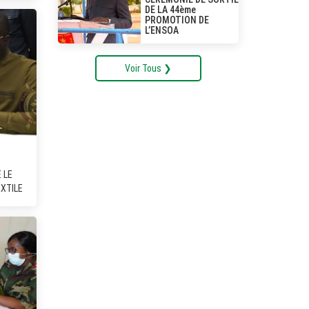
DE LA 44ème
PROMOTION DE
L’ENSOA
Voir Tous ❯
 LE
EXTILE