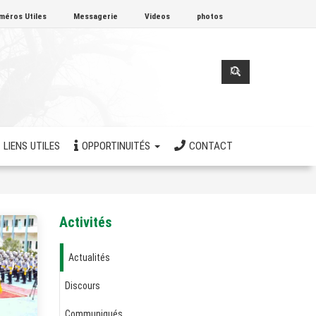
méros Utiles
Messagerie
Videos
photos
Formulaire
de
Rechercher
recherche
LIENS UTILES
OPPORTINUITÉS
CONTACT
Activités
Actualités
Discours
Communiqués