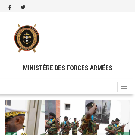
Aller
au
contenu
principal
MINISTÈRE DES FORCES ARMÉES
Toggle
naviga