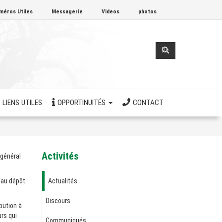
méros Utiles
Messagerie
Videos
photos
Formulaire
de
Rechercher
recherche
LIENS UTILES
OPPORTINUITÉS
CONTACT
Activités
 général
 au dépôt
Actualités
Discours
bution à
urs qui
Communiqués