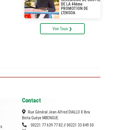
DE LA 44ème
PROMOTION DE
L’ENSOA
Voir Tous ❯
Contact
Rue Général Jean Alfred DIALLO X Ibra
Binta Guèye MBENGUE.
: 00221 77 639 77 82 // 00221 33 849 50
es