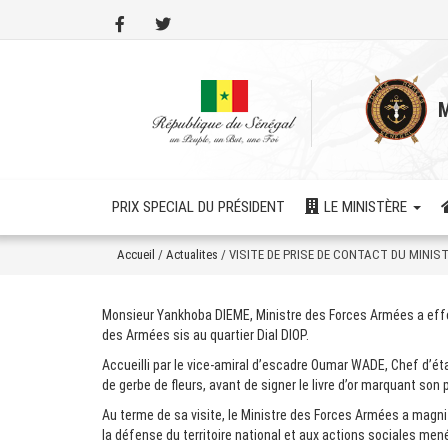
Aller
au
contenu
principal
M
PRIX SPECIAL DU PRÉSIDENT
LE MINISTÈRE
Accueil
/
Actualites
/
VISITE DE PRISE DE CONTACT DU MINIS
Monsieur Yankhoba DIEME, Ministre des Forces Armées a effect
des Armées sis au quartier Dial DIOP.
Accueilli par le vice-amiral d’escadre Oumar WADE, Chef d’é
de gerbe de fleurs, avant de signer le livre d’or marquant so
Au terme de sa visite, le Ministre des Forces Armées a magnif
la défense du territoire national et aux actions sociales mené