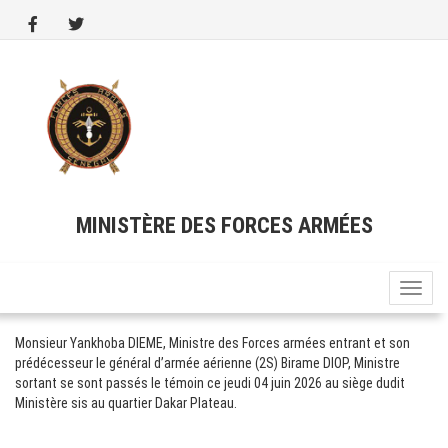
Aller
au
contenu
principal
MINISTÈRE DES FORCES ARMÉES
Toggle
naviga
Monsieur Yankhoba DIEME, Ministre des Forces armées entrant et son
prédécesseur le général d’armée aérienne (2S) Birame DIOP, Ministre
sortant se sont passés le témoin ce jeudi 04 juin 2026 au siège dudit
Ministère sis au quartier Dakar Plateau.